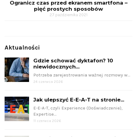
Ogranicz czas przed ekranem smartfona –
pięć prostych sposobów
27 października 2021
Aktualności
Gdzie schować dyktafon? 10
niewidocznych...
Potrzeba zarejestrowania ważnej rozmowy w…
24 czerwca 2026
Jak ulepszyć E-E-A-T na stronie...
E-E-A-T, czyli Experience (Doświadczenie),
Expertise…
11 czerwca 2026