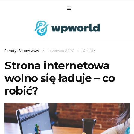
Porady
Strony www
1 czerwca 2022
2.13K
/
/
Strona internetowa
wolno się ładuje – co
robić?