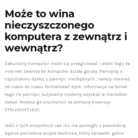
Może to wina
nieczyszczonego
komputera z zewnątrz i
wewnątrz?
Zakurzony komputer może się przegrzewać i efekt tego że
internet zwalnia bo komputer działa gorzej. Pamiętaj o
czyszczeniu dysku z pamięci niezbędnych , należy również
od czasu do czasu formatować dysk. Informacje na temat
tego ile pamięci zużywamy możemy uzyskać w menedżer
zadań. Możesz go uruchomić za pomocą klawiszy
CTRL+SHIFT+ESC.
Jeśli z tych wszystkich rad nic nie pomogło z pewnością
będzie potrzebna wizyta technika, który sprawdzi gdzie