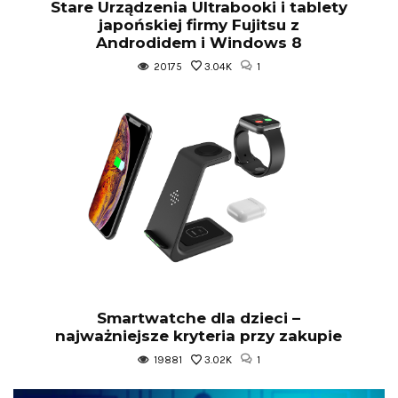
Stare Urządzenia Ultrabooki i tablety
japońskiej firmy Fujitsu z
Androdidem i Windows 8
20175
3.04K
1
Smartwatche dla dzieci –
najważniejsze kryteria przy zakupie
19881
3.02K
1