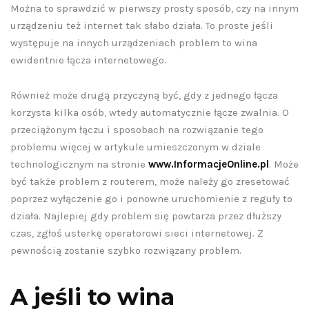
Można to sprawdzić w pierwszy prosty sposób, czy na innym
A-T na stronie
konwersję
urządzeniu też internet tak słabo działa. To proste jeśli
nternetowej?
stronie
występuje na innych urządzeniach problem to wina
produktow
ewidentnie łącza internetowego.
11 czerwca 2026
8 maja 2026
Również może drugą przyczyną być, gdy z jednego łącza
CZYTAJ DALEJ
korzysta kilka osób, wtedy automatycznie łącze zwalnia. O
CZYTAJ DALEJ
przeciążonym łączu i sposobach na rozwiązanie tego
problemu więcej w artykule umieszczonym w dziale
technologicznym na stronie
www.InformacjeOnline.pl
. Może
być także problem z routerem, może należy go zresetować
poprzez wyłączenie go i ponowne uruchomienie z reguły to
działa. Najlepiej gdy problem się powtarza przez dłuższy
czas, zgłoś usterkę operatorowi sieci internetowej. Z
pewnością zostanie szybko rozwiązany problem.
A jeśli to wina