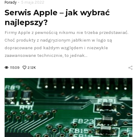
-
Porady
5 maja 2022
Serwis Apple – jak wybrać
najlepszy?
Firmy Apple z pewnością nikomu nie trzeba przedstawiać.
Choć produkty z nadgryzionym jabłkiem w logo są
dopracowane pod każdym względem i niezwykle
zaawansowane technicznie, to jednak…
11509
2.12K