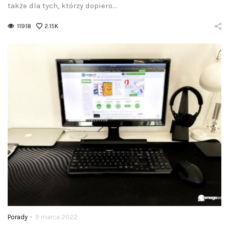
także dla tych, którzy dopiero…
11918
2.15K
-
Porady
9 marca 2022