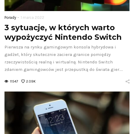
-
Porady
1 marca 2022
3 sytuacje, w których warto
wypożyczyć Nintendo Switch
Pierwsza na rynku gamingowym konsola hybrydowa i
gadżet, który skutecznie zaciera granice pomiędzy
rzeczywistością realną i wirtualną. Nintendo Switch
zdaniem gamingowców jest przepustką do świata gier.…
11547
2.09K