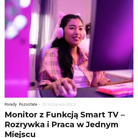
konwersję na
zbierać o
stronie
klient
produktowej?
punkt
obsłu
8 maja 2026
27 stycznia 
CZYTAJ DALEJ
CZYTAJ DAL
-
Porady
Pozostałe
30 listopada 2023
Monitor z Funkcją Smart TV –
Rozrywka i Praca w Jednym
Miejscu