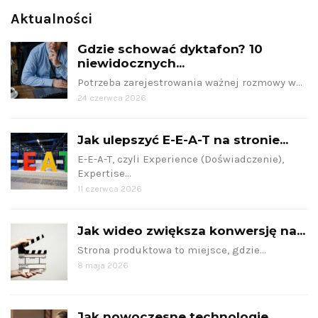
Aktualności
Gdzie schować dyktafon? 10
niewidocznych...
Potrzeba zarejestrowania ważnej rozmowy w…
24 czerwca 2026
Jak ulepszyć E-E-A-T na stronie...
E-E-A-T, czyli Experience (Doświadczenie),
Expertise…
11 czerwca 2026
Jak wideo zwiększa konwersję na...
Strona produktowa to miejsce, gdzie…
8 maja 2026
Jak nowoczesne technologie