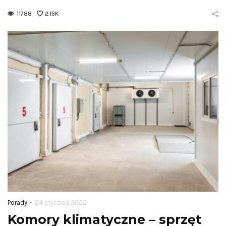
11788
2.15K
-
Porady
24 stycznia 2022
Komory klimatyczne – sprzęt