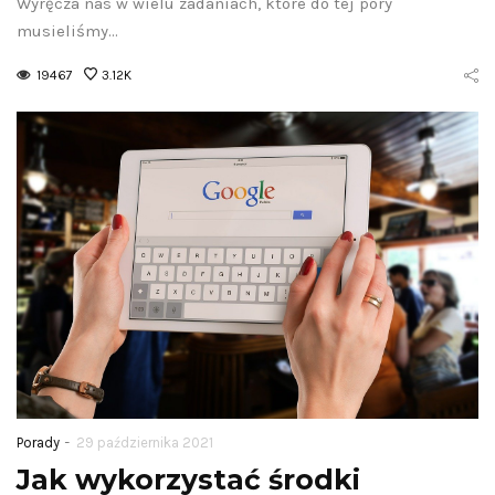
Wyręcza nas w wielu zadaniach, które do tej pory
musieliśmy…
19467
3.12K
-
Porady
29 października 2021
Jak wykorzystać środki