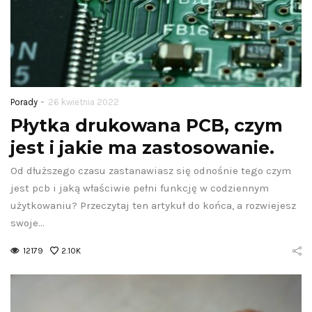
-
Porady
26 kwietnia 2022
Płytka drukowana PCB, czym
jest i jakie ma zastosowanie.
Od dłuższego czasu zastanawiasz się odnośnie tego czym
jest pcb i jaką właściwie pełni funkcję w codziennym
użytkowaniu? Przeczytaj ten artykuł do końca, a rozwiejesz
swoje…
12179
2.10K