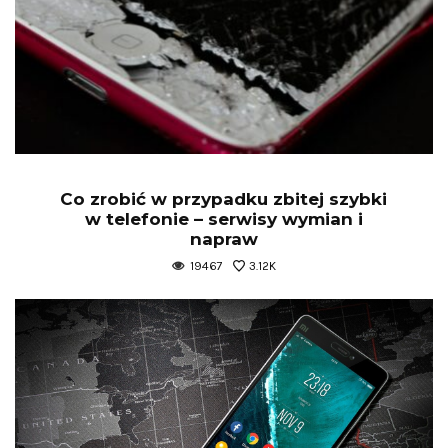
Co zrobić w przypadku zbitej szybki
w telefonie – serwisy wymian i
napraw
19467
3.12K