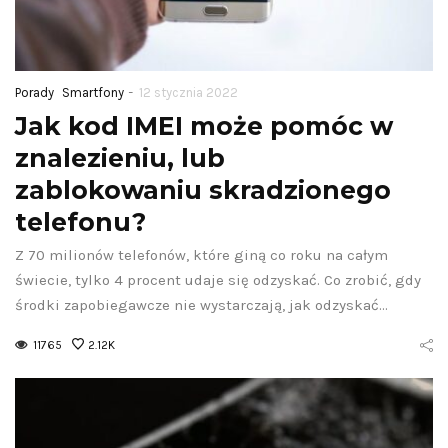
-
Porady
Smartfony
12 stycznia 2022
Jak kod IMEI może pomóc w
znalezieniu, lub
zablokowaniu skradzionego
telefonu?
Z 70 milionów telefonów, które giną co roku na całym
świecie, tylko 4 procent udaje się odzyskać. Co zrobić, gdy
środki zapobiegawcze nie wystarczają, jak odzyskać…
11765
2.12K