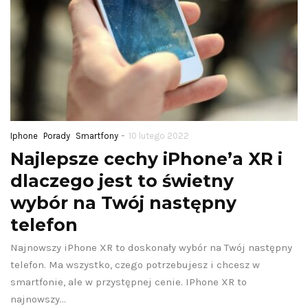
-
Iphone
Porady
Smartfony
10 lutego 2022
Najlepsze cechy iPhone’a XR i
dlaczego jest to świetny
wybór na Twój następny
telefon
Najnowszy iPhone XR to doskonały wybór na Twój następny
telefon. Ma wszystko, czego potrzebujesz i chcesz w
smartfonie, ale w przystępnej cenie. IPhone XR to
najnowszy…