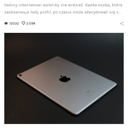
twórcy internetowi woleliby nie widzieć. Każda osoba, która
zaobserwuje twój profil, po czasie może zdecydować się z…
12032
2.09K