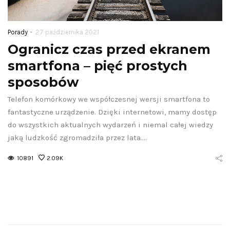
-
Porady
27 października 2021
Ogranicz czas przed ekranem
smartfona – pięć prostych
sposobów
Telefon komórkowy we współczesnej wersji smartfona to
fantastyczne urządzenie. Dzięki internetowi, mamy dostęp
do wszystkich aktualnych wydarzeń i niemal całej wiedzy
jaką ludzkość zgromadziła przez lata.…
10891
2.09K