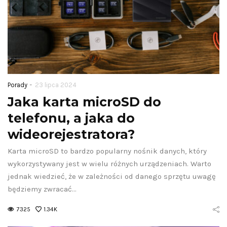
-
Porady
23 lipca 2024
Jaka karta microSD do
telefonu, a jaka do
wideorejestratora?
Karta microSD to bardzo popularny nośnik danych, który
wykorzystywany jest w wielu różnych urządzeniach. Warto
jednak wiedzieć, że w zależności od danego sprzętu uwagę
Jak nowo
będziemy zwracać…
Jak wideo
technol
7325
1.34K
zwiększa
pomag