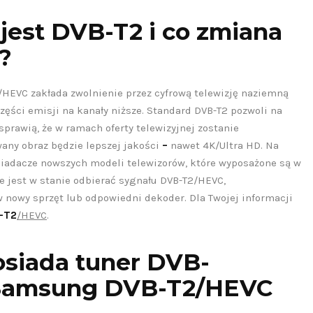
jest DVB-T2 i co zmiana
?
/HEVC zakłada zwolnienie przez cyfrową telewizję naziemną
zęści emisji na kanały niższe. Standard DVB-T2 pozwoli na
sprawią, że w ramach oferty telewizyjnej zostanie
any obraz będzie lepszej jakości
–
nawet 4K/Ultra HD. Na
iadacze nowszych modeli telewizorów, które wyposażone są w
ie jest w stanie odbierać sygnału DVB-T2/HEVC,
nowy sprzęt lub odpowiedni dekoder. Dla Twojej informacji
B-T2
/HEVC
.
osiada tuner DVB-
 Samsung DVB-T2/HEVC