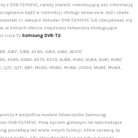
lny z DVB-T2/HEVC, należy znaleźć interesującą nas informację
urządzenia bądź w instrukcji obsługi telewizora. Jeśli okaże
, pozostało Ci zakupić dekoder DVB-T2/HEVC lub zdecydować się
, w których ofercie znajdziesz telewizory obsługujące
o lista TV
Samsung DVB-T2
:
68, JU67, JU66, JU 65, JU64, JU60, J6370
95, KS90, KS80, KS75, KS70, KU66, KU65, KU64, KU61, KU60
8C, Q7C, Q7F, Q6F, MU90, MU80, MU66, LS003, MU65, MU64,
o prosta
–
wszystkie modele telewizorów Samsung
uner DVB-T2/HEVC. Poza byciem gotowym na nadchodzące
 posiadają też wiele innych funkcji, które sprawią, że
. W przypadku, gdy zdecydowałeś się na zakup nowego