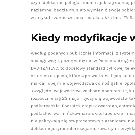
czym dokładnie polega zmiana i jak się do niej p
E-A-T na stronie
konwer
naziemnej będzie musiało wymienić swoje odbior
internetowej?
str
w artykule zamieszczona została także lista TV 
produk
11 czerwca 2026
Kiedy modyfikacje 
8 maja
CZYTAJ DALEJ
CZYTAJ
Według podanych publicznie informacji z systeme
analogowego, pożegnamy się w Polsce w drugim k
DVB-T2/HEVC, to docelowy standard cyfrowej tele
czterech etapach, które wprowadzane będą kolejno
marca i obejmie województwa dolnośląskie, opolsk
uwzględni województwa zachodniopomorskie, kuja
rozpocznie się 23 maja i tyczy się województw tak
podkarpackie. Początek etapu czwartego, ostatn
podlaskie, warmińsko-mazurskie, lubelskie i ma
nie pokrywają się stuprocentowo z granicami nie
dokładniejszymi informacjami, zawartymi przykła