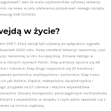
rzygotować? Jako że wielu użytkowników cyfrowej telewizji
sję na
zbierać opinie
niki na nowe, w celu ułatwienia poszukiwań nowego sprzętu
onie
klientów w
Samsung DVB-T2/HEVC.
towej?
punktach
obsługi
wejdą w życie?
 2026
27 stycznia 2026
 DALEJ
m DVB-T, który zaczął być używany po wyłączeniu sygnału
wartale 2022 roku. Nowy standard telewizji naziemnej, czyli
CZYTAJ DALEJ
wizji naziemnej w Unii Europejskiej. Zmiana nastąpi w
 w różnych rejonach Polski. Etap pierwszy zacznie się 28
ie i lubuskie. Etap drugi rozpocznie się 25 kwietnia i
wsko-pomorskie, wielkopolskie i pomorskie. Etap trzeci
ich jak łódzkie, śląskie, małopolskie, świętokrzyskie i
iego, przypada na 27 czerwca i obejmie województwa
zowieckie. Obszary dostępności poszczególnych multipleksów
których z województw, w związku z czym warto zapoznać się z
dowo na stronie rządowej.