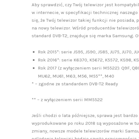
Aby sprawdzić, czy Twój telewizor jest kompatybi
w internecie, w specyfikacji technicznej naszego 
się, że Twój telewizor takiej funkcji nie posiada
na nowy telewizor. Wśród producentów telewizorów
standard DVB-T2, znajduje się marka Samsung. Ot
Rok 2015*: serie JS95, JS90, JS85, JU75, JU70, JU
Rok 2016*: serie K6370, K5672, K5572, KS98, KS
Rok 2017 (z wyłączeniem serii M5522): Q9F, Q
MU62, MU61, M63, M56, M55**, M40
* – zgodne ze standardem DVB-T2 Ready
** – z wyłączeniem serii MM5522
Jeśli chodzi o lata późniejsze, sprawa jest bardz
wyprodukowane po roku 2018 są wyposażone w t
zmiany, nowsze modele telewizorów marki Samsung
oglądanie telewizji będzie czystą przyjemnością