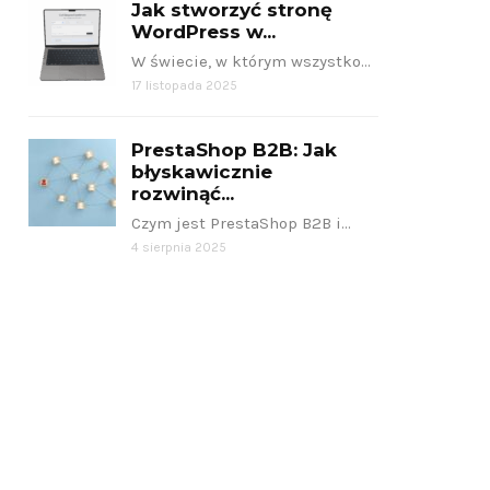
minut z pomocą
ni
Jak stworzyć stronę
WordPress w...
AI? Przewodnik
sk
W świecie, w którym wszystko…
dla
g
17 listopada 2025
zapracowanych
twórców
PrestaShop B2B: Jak
błyskawicznie
17 listopada 2025
rozwinąć...
Czym jest PrestaShop B2B i…
CZYTAJ DALEJ
4 sierpnia 2025