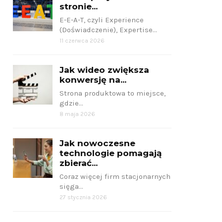
stronie...
E-E-A-T, czyli Experience
(Doświadczenie), Expertise…
11 czerwca 2026
Jak wideo zwiększa
konwersję na...
Strona produktowa to miejsce,
gdzie…
8 maja 2026
Jak nowoczesne
technologie pomagają
zbierać...
Jak stworzyć
Coraz więcej firm stacjonarnych
sięga…
stronę
Gd
27 stycznia 2026
WordPress w 5
d