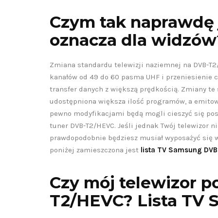
Czym tak naprawdę 
oznacza dla widzów
Zmiana standardu telewizji naziemnej na DVB-T2
kanałów od 49 do 60 pasma UHF i przeniesienie c
transfer danych z większą prędkością. Zmiany te 
udostępniona większa ilość programów, a emitow
pewno modyfikacjami będą mogli cieszyć się pos
tuner DVB-T2/HEVC. Jeśli jednak Twój telewizor n
prawdopodobnie będziesz musiał wyposażyć się w 
poniżej zamieszczona jest
lista TV Samsung DV
Czy mój telewizor p
T2/HEVC?
Lista TV