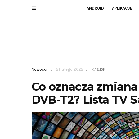
ANDROID
APLIKACJE
Nowości
21 lutego 2022
2.13K
/
/
Co oznacza zmiana
DVB-T2? Lista TV