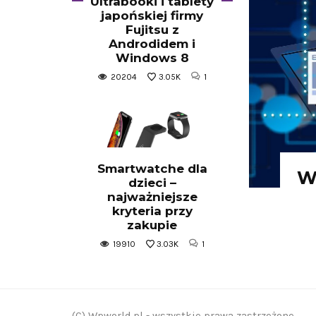
Ultrabooki i tablety
japońskiej firmy
Fujitsu z
Androdidem i
Windows 8
20204
3.05K
1
Smartwatche dla
W
dzieci –
najważniejsze
kryteria przy
zakupie
19910
3.03K
1
(C) Wpworld.pl - wszystkie prawa zastrzeżone