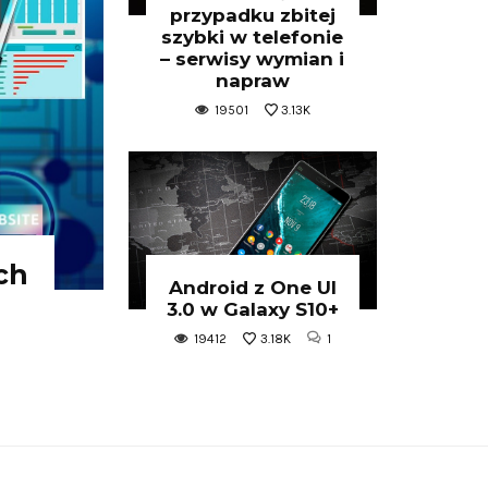
przypadku zbitej
szybki w telefonie
– serwisy wymian i
napraw
19501
3.13K
ch
Android z One UI
3.0 w Galaxy S10+
19412
3.18K
1