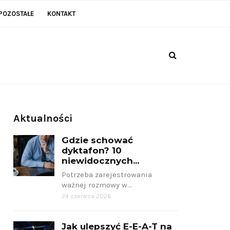
POZOSTAŁE
KONTAKT
Aktualności
Gdzie schować
dyktafon? 10
niewidocznych...
Potrzeba zarejestrowania
ważnej rozmowy w…
24 czerwca 2026
Jak ulepszyć E-E-A-T na