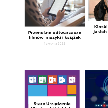
Kiosk
jakich
Przenośne odtwarzacze
filmów, muzyki i książek
1 sierpnia 2022
Stare Urządzenia